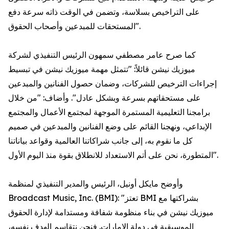
على التراخيص بسلاسة، وتضمن في الوقت ذاته سرعة دفع
المستحقات للمبدعين وأصحاب الحقوق".
كما صرح عامر مصطفي سمهون الرئيس التنفيذي لشركة
ميوزيك نيشن قائلاً: "تتمثل مهمة ميوزيك نيشن في تبسيط
إجراءات الترخيص للشركات، وضمان حصول الفنانين والمبدعين
على مستحقاتهم بسرعة وبشكل عادل". وأضاف: "من خلال
برامجنا التعليمية المستمرة الموجهة لمجتمع الأعمال والمجتمع
الإبداعي، ونهجنا القائم على وضع الفنانين والمبدعين في صميم
كل ما نقوم به، إلى جانب شراكاتنا العالمية وقواعد بياناتنا
المتطورة، نحن على أتم الاستعداد للانطلاق بقوة منذ اليوم الأول".
وأوضح مايكل أونيل، الرئيس والمدير التنفيذي لمنظمة
Broadcast Music, Inc. (BMI): "تعتز BMI بشراكتها مع
ميوزيك نيشن في بناء منظومة شفافة ومستدامة لإدارة الحقوق
الموسيقية في دولة الإمارات. فنحن نتقاسم الهدف نفسه،