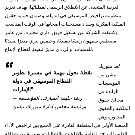
العربية المتحدة، عن الانطلاق الرسمي لعملياتها، بهدف تعزيز
منظومة تراخيص الموسيقى في الدولة، وضمان حماية حقوق
الملكية الفكرية وسداد مستحقات أصحابها في الوقت المناسب.
وكشفت الشركة عن تشكيل فريق إداري محترف من عامر
مصطفي سمهون رئيسًا تنفيذيًا، وجيمس بتري مديرًا تنفيذيًا
للعمليات، وألي دي مديرًا تنفيذيًا لقطاع الإبداع.
تُعد ميوزيك
نقطة تحول مهمة في مسيرة تطوير
نيشن من
القطاع الموسيقي في دولة
المؤسسات
الإمارات”
الرائدة في
— رشا خليفة المبارك، المؤسسة
مجاليّ حقوق
ورئيسة مجلس إدارة ميوزيك نيشن
الملكية والحقوق
المجاورة وهي
المنصة الأولي في المنطقة القادرة على الجمع بين تراخيص الأداء
العلني للمرافق العامة والإذاعات والفعاليات، وبين تقارير شفافة